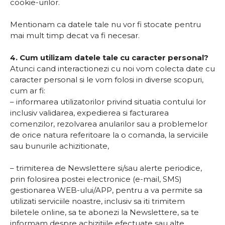
cookie-urilor.
Mentionam ca datele tale nu vor fi stocate pentru
mai mult timp decat va fi necesar.
4. Cum utilizam datele tale cu caracter personal?
Atunci cand interactionezi cu noi vom colecta date cu
caracter personal si le vom folosi in diverse scopuri,
cum ar fi:
– informarea utilizatorilor privind situatia contului lor
inclusiv validarea, expedierea si facturarea
comenzilor, rezolvarea anularilor sau a problemelor
de orice natura referitoare la o comanda, la serviciile
sau bunurile achizitionate,
– trimiterea de Newslettere si/sau alerte periodice,
prin folosirea postei electronice (e-mail, SMS)
gestionarea WEB-ului/APP, pentru a va permite sa
utilizati serviciile noastre, inclusiv sa iti trimitem
biletele online, sa te abonezi la Newslettere, sa te
informam despre achizitiile efectuate sau alte