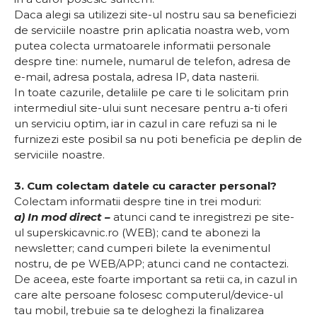
Daca alegi sa utilizezi site-ul nostru sau sa beneficiezi
de serviciile noastre prin aplicatia noastra web, vom
putea colecta urmatoarele informatii personale
despre tine: numele, numarul de telefon, adresa de
e-mail, adresa postala, adresa IP, data nasterii.
In toate cazurile, detaliile pe care ti le solicitam prin
intermediul site-ului sunt necesare pentru a-ti oferi
un serviciu optim, iar in cazul in care refuzi sa ni le
furnizezi este posibil sa nu poti beneficia pe deplin de
serviciile noastre.
3. Cum colectam datele cu caracter personal?
Colectam informatii despre tine in trei moduri:
a) In mod direct –
atunci cand te inregistrezi pe site-
ul superskicavnic.ro (WEB); cand te abonezi la
newsletter; cand cumperi bilete la evenimentul
nostru, de pe WEB/APP; atunci cand ne contactezi.
De aceea, este foarte important sa retii ca, in cazul in
care alte persoane folosesc computerul/device-ul
tau mobil, trebuie sa te deloghezi la finalizarea