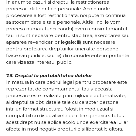
In anumite cazuri ai dreptul la restrictionarea
procesarii datelor tale personale. Acolo unde
procesarea a fost restrictionata, noi putem continua
sa stocam datele tale personale. Altfel, noi le vom
procesa numai atunci cand: i) avem consimtamantul
tau; ii) sunt necesare pentru stabilirea, exercitarea sau
apararea revendicarilor legale; iii) sunt necesare
pentru protejarea drepturilor unei alte persoane
fizice sau juridice, sau; iv) din considerente importante
care vizeaza interesul public.
7.5. Dreptul la portabilitatea datelor
In masura in care cadrul legal pentru procesare este
reprezentat de consimtamantul tau si aceasta
procesare este realizata prin mijloace automatizate,
ai dreptul sa obti datele tale cu caracter personal
intr-un format structurat, folosit in mod uzual si
compatibil cu dispozitivele de citire generice. Totusi,
acest drept nu se aplica acolo unde exercitarea lui ar
afecta in mod negativ drepturile si libertatile altora.