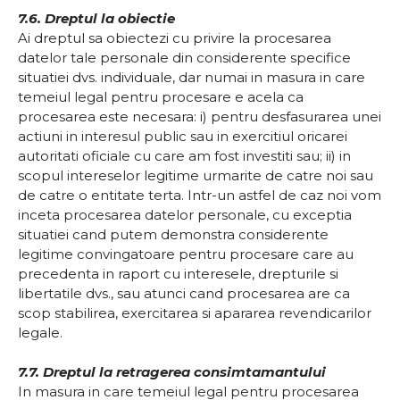
7.6. Dreptul la obiectie
Ai dreptul sa obiectezi cu privire la procesarea
datelor tale personale din considerente specifice
situatiei dvs. individuale, dar numai in masura in care
temeiul legal pentru procesare e acela ca
procesarea este necesara: i) pentru desfasurarea unei
actiuni in interesul public sau in exercitiul oricarei
autoritati oficiale cu care am fost investiti sau; ii) in
scopul intereselor legitime urmarite de catre noi sau
de catre o entitate terta. Intr-un astfel de caz noi vom
inceta procesarea datelor personale, cu exceptia
situatiei cand putem demonstra considerente
legitime convingatoare pentru procesare care au
precedenta in raport cu interesele, drepturile si
libertatile dvs., sau atunci cand procesarea are ca
scop stabilirea, exercitarea si apararea revendicarilor
legale.
7.7. Dreptul la retragerea consimtamantului
In masura in care temeiul legal pentru procesarea