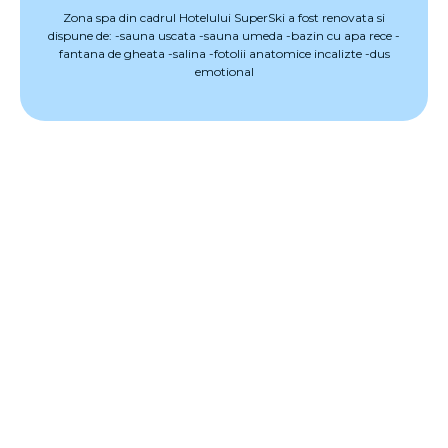
Zona spa din cadrul Hotelului SuperSki a fost renovata si
dispune de: -sauna uscata -sauna umeda -bazin cu apa rece -
fantana de gheata -salina -fotolii anatomice incalizte -dus
emotional
Live Cam & Stare Partii
PARTIA
STRATUL DE ZAPADA
RATING
Roata 1
inchisa
Roata 2
inchisa
Rainer (Neagra)
inchisa
Rainer 2 Freeride
inchisa
Partia Albastra
inchisa