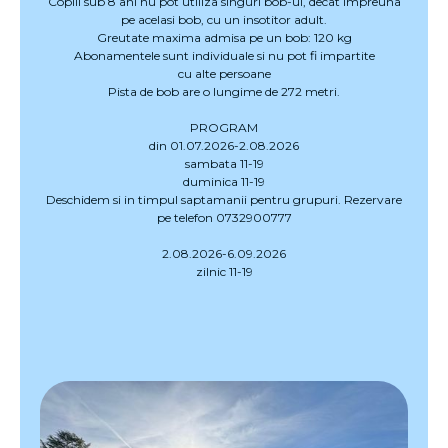
Copiii sub 8 ani nu pot utiliza singuri bob-ul, decat impreuna
pe acelasi bob, cu un insotitor adult.
Greutate maxima admisa pe un bob: 120 kg
Abonamentele sunt individuale si nu pot fi impartite
cu alte persoane
Pista de bob are o lungime de 272 metri.
PROGRAM
din 01.07.2026-2.08.2026
sambata 11-19
duminica 11-19
Deschidem si in timpul saptamanii pentru grupuri. Rezervare
pe telefon 0732900777
2.08.2026-6.09.2026
zilnic 11-19