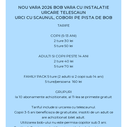
NOU VARA 2026 BOB VARA CU INSTALATIE
URCARE TELESCAUN
URCI CU SCAUNUL, COBORI PE PISTA DE BOB
TARIFE
COPII (5-13 ANI)
2 ture 30 lei
5 ture 50 lei
ADULTI SI COPII PESTE 14 ANI
2 ture 40 lei
5 ture 70 lei
FAMILY PACK 5 ture (2 adulti si 2 copii sub 14 ani)
5 ture/persoana 160 lei
GRUPURI
la 10 abonamente achizitionate, al 11-lea se primeste gratuit
Tariful include si urcarea cu telescaunul.
Copiii 3-5 ani beneficiaza de gratuitate, insotiti de un adult ce
are achizitionat bilet adult.
Utilizarea bob-ului nu este permisa copiilor sub 3 ani.