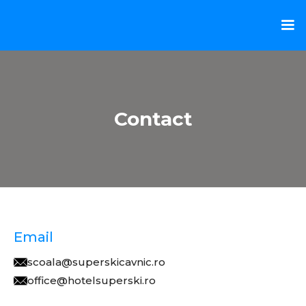
Contact
Email
scoala@superskicavnic.ro
office@hotelsuperski.ro